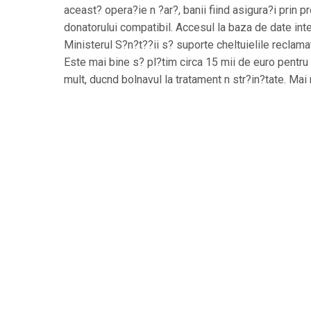
aceast? opera?ie n ?ar?, banii fiind asigura?i prin 
donatorului compatibil. Accesul la baza de date int
Ministerul S?n?t??ii s? suporte cheltuielile reclama
Este mai bine s? pl?tim circa 15 mii de euro pentru 
mult, ducnd bolnavul la tratament n str?in?tate. Mai m