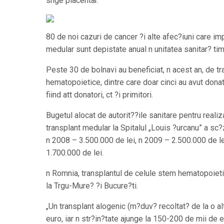
snge placentar.
80 de noi cazuri de cancer ?i alte afec?iuni care im
medular sunt depistate anual n unitatea sanitar? ti
Peste 30 de bolnavi au beneficiat, n acest an, de tr
hematopoietice, dintre care doar cinci au avut donat
fiind att donatori, ct ?i primitori.
Bugetul alocat de autorit??ile sanitare pentru realiz
transplant medular la Spitalul „Louis ?urcanu” a sc?z
n 2008 – 3.500.000 de lei, n 2009 – 2.500.000 de le
1.700.000 de lei.
n Romnia, transplantul de celule stem hematopoieti
la Trgu-Mure? ?i Bucure?ti.
„Un transplant alogenic (m?duv? recoltat? de la o a
euro, iar n str?in?tate ajunge la 150-200 de mii de e