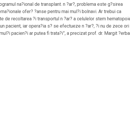
programul na?ional de transplant. n ?ar?, problema este g?sirea
erna?ionale ofer? ?anse pentru mai mul?i bolnavi. Ar trebui ca
te de recoltarea ?i transportul n ?ar? a celulelor stem hematopoie
un pacient, iar opera?ia s? se efectueze n ?ar?, ?i nu de zece ori
ul?i pacien?i ar putea fi trata?i”, a precizat prof. dr. Margit ?erba