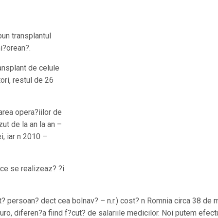
pun transplantul
mi?orean?.
ansplant de celule
ori, restul de 26
area opera?iilor de
ut de la an la an –
i, iar n 2010 –
ce se realizeaz? ?i
lt? persoan? dect cea bolnav? – n.r.) cost? n Romnia circa 38 de m
uro, diferen?a fiind f?cut? de salariile medicilor. Noi putem efect