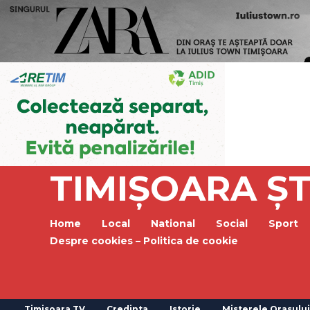
TIMIȘOARA ȘT
Home
Local
National
Social
Sport
Despre cookies – Politica de cookie
Timisoara TV
Credinta
Istorie
Misterele Orasului