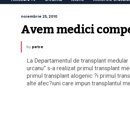
noiembrie 25, 2010
Avem medici compe
by
petre
La Departamentul de transplant medular al 
urcanu” s-a realizat primul transplant m
primul transplant alogenic ?i primul tran
alte afec?iuni care impun transplantul me