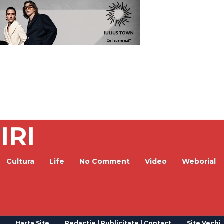
IRI
Cultura
Life
No Comment
Video
Weborial
Harta Site
Redactie | Publicitate | Contact
Site Vechi