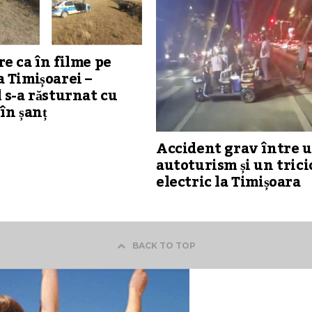
e ca în filme pe
 Timișoarei –
 s-a răsturnat cu
în șanț
Accident grav între 
autoturism și un trici
electric la Timișoara
BACK TO TOP