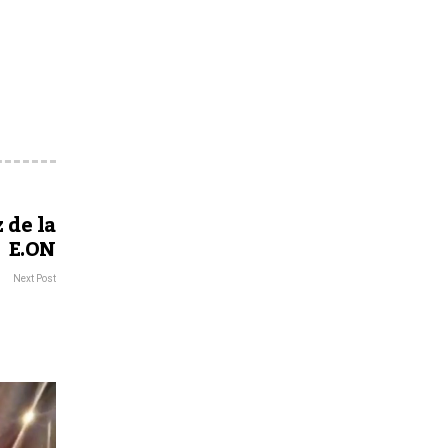
 de la
E.ON
Next Post