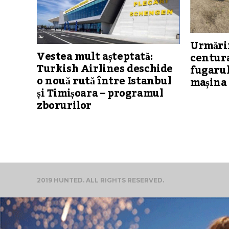
Urmărir
Vestea mult așteptată:
centura
Turkish Airlines deschide
fugarul
o nouă rută între Istanbul
mașina 
și Timișoara – programul
zborurilor
2019 HUNTED. ALL RIGHTS RESERVED.