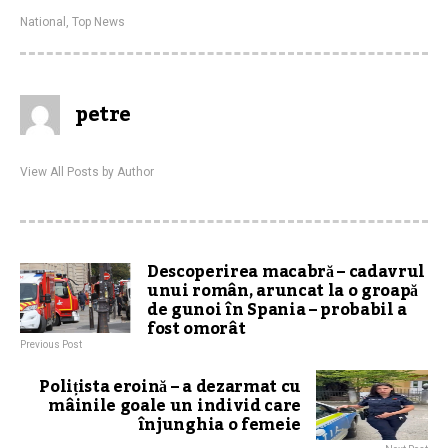
National
,
Top News
petre
View All Posts by Author
Descoperirea macabră – cadavrul
unui român, aruncat la o groapă
de gunoi în Spania – probabil a
fost omorât
Previous Post
Polițista eroină – a dezarmat cu
mâinile goale un individ care
înjunghia o femeie