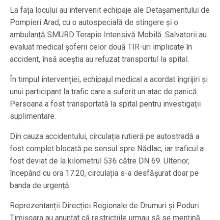
La fața locului au intervenit echipaje ale Detașamentului de
Pompieri Arad, cu o autospecială de stingere și o
ambulanță SMURD Terapie Intensivă Mobilă. Salvatorii au
evaluat medical șoferii celor două TIR-uri implicate în
accident, însă aceștia au refuzat transportul la spital.
În timpul intervenției, echipajul medical a acordat îngrijiri și
unui participant la trafic care a suferit un atac de panică.
Persoana a fost transportată la spital pentru investigații
suplimentare.
Din cauza accidentului, circulația rutieră pe autostradă a
fost complet blocată pe sensul spre Nădlac, iar traficul a
fost deviat de la kilometrul 536 către DN 69. Ulterior,
începând cu ora 17:20, circulația s-a desfășurat doar pe
banda de urgență.
Reprezentanții Direcției Regionale de Drumuri și Poduri
Timișoara au anunțat că restricțiile urmau să se mențină