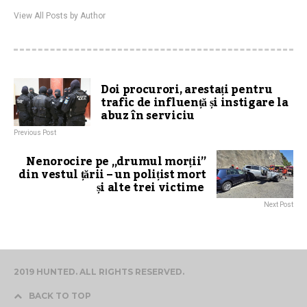
View All Posts by Author
Doi procurori, arestați pentru
trafic de influență și instigare la
abuz în serviciu
Previous Post
Nenorocire pe „drumul morții”
din vestul țării – un polițist mort
și alte trei victime
Next Post
2019 HUNTED. ALL RIGHTS RESERVED.
BACK TO TOP