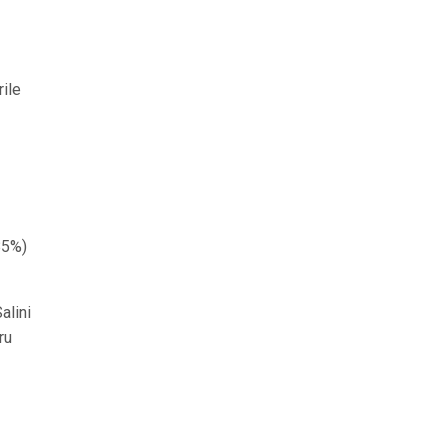
rile
85%)
alini
ru