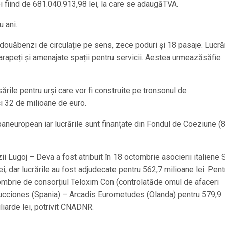
 fiind de 681.040.913,98 lei, la care se adaugăTVA.
 ani.
 douăbenzi de circulație pe sens, zece poduri și 18 pasaje. Lucră
 parapeți și amenajate spații pentru servicii. Aestea urmeazăsăfie
ările pentru urși care vor fi construite pe tronsonul de
i 32 de milioane de euro.
paneuropean iar lucrările sunt finanțate din Fondul de Coeziune (
ii Lugoj – Deva a fost atribuit în 18 octombrie asocierii italiene S
ei, dar lucrările au fost adjudecate pentru 562,7 milioane lei. Pent
octombrie de consorțiul Teloxim Con (controlatăde omul de afaceri
cciones (Spania) – Arcadis Eurometudes (Olanda) pentru 579,9
miliarde lei, potrivit CNADNR.