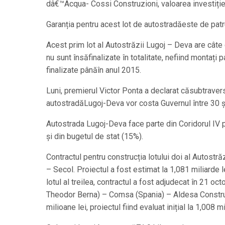
dâ€™Acqua- Cossi Construzioni, valoarea investiției
Garanția pentru acest lot de autostradăeste de patru
Acest prim lot al Autostrăzii Lugoj – Deva are câte
nu sunt însăfinalizate în totalitate, nefiind montați
finalizate pânăîn anul 2015.
Luni, premierul Victor Ponta a declarat căsubtravers
autostradăLugoj-Deva vor costa Guvernul între 30 ș
Autostrada Lugoj-Deva face parte din Coridorul IV 
și din bugetul de stat (15%).
Contractul pentru construcția lotului doi al Autostrăz
– Secol. Proiectul a fost estimat la 1,081 miliarde l
lotul al treilea, contractul a fost adjudecat în 21 
Theodor Berna) – Comsa (Spania) – Aldesa Constru
milioane lei, proiectul fiind evaluat inițial la 1,008 