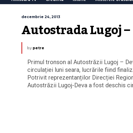
decembrie 24, 2013
Autostrada Lugoj –
by
petre
Primul tronson al Autostrăzii Lugoj – Dev
circulației luni seara, lucrările fiind fina
Potrivit reprezentanților Direcției Regio
Autostrăzii Lugoj-Deva a fost deschis circul