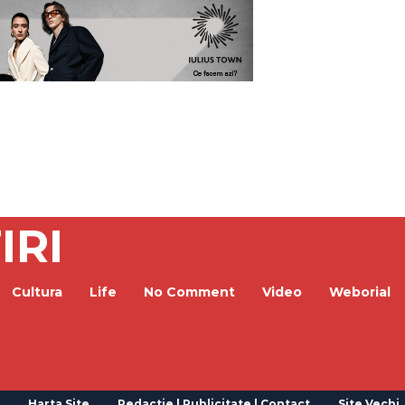
IRI
Cultura
Life
No Comment
Video
Weborial
Harta Site
Redactie | Publicitate | Contact
Site Vechi