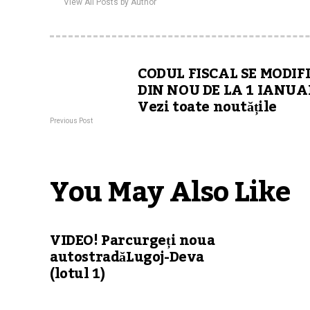
View All Posts by Author
CODUL FISCAL SE MODIF
DIN NOU DE LA 1 IANUA
Vezi toate noutățile
Previous Post
You May Also Like
VIDEO! Parcurgeți noua
autostradăLugoj-Deva
(lotul 1)