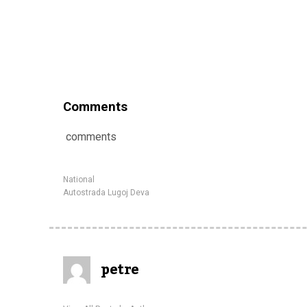
Comments
comments
National
Autostrada Lugoj Deva
petre