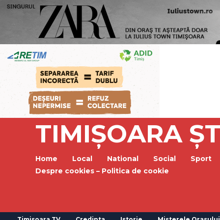
TIMIȘOARA ȘT
Home
Local
National
Social
Sport
Despre cookies – Politica de cookie
Timisoara TV
Credinta
Istorie
Misterele Orasului