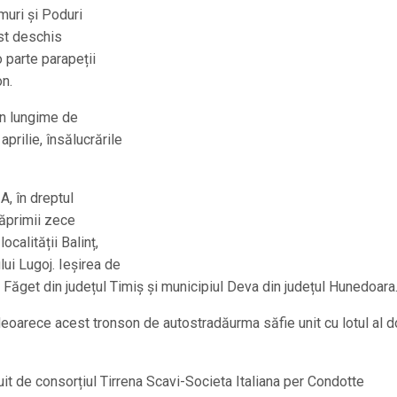
muri și Poduri
ost deschis
 o parte parapeții
n.
 în lungime de
 aprilie, însălucrările
, în dreptul
păprimii zece
ocalității Balinț,
lui Lugoj. Ieșirea de
Făget din județul Timiș și municipiul Deva din județul Hunedoara
deoarece acest tronson de autostradăurma săfie unit cu lotul al d
uit de consorțiul Tirrena Scavi-Societa Italiana per Condotte