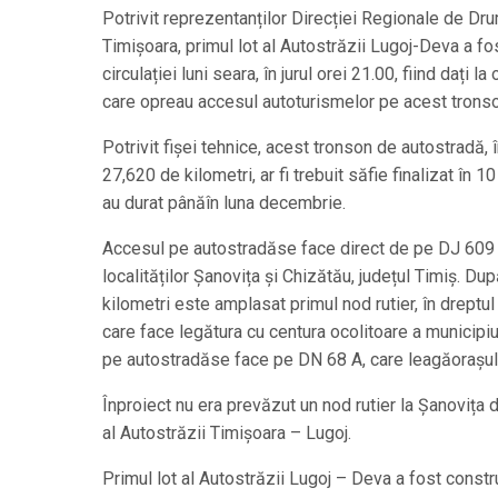
Potrivit reprezentanților Direcției Regionale de Dru
Timișoara, primul lot al Autostrăzii Lugoj-Deva a f
circulației luni seara, în jurul orei 21.00, fiind dați la
care opreau accesul autoturismelor pe acest tronso
Potrivit fișei tehnice, acest tronson de autostradă,
27,620 de kilometri, ar fi trebuit săfie finalizat în 10
au durat pânăîn luna decembrie.
Accesul pe autostradăse face direct de pe DJ 609 A
localităților Șanovița și Chizătău, județul Timiș. Du
kilometri este amplasat primul nod rutier, în dreptul l
care face legătura cu centura ocolitoare a municipiu
pe autostradăse face pe DN 68 A, care leagăorașul 
Înproiect nu era prevăzut un nod rutier la Șanovița 
al Autostrăzii Timișoara – Lugoj.
Primul lot al Autostrăzii Lugoj – Deva a fost constr