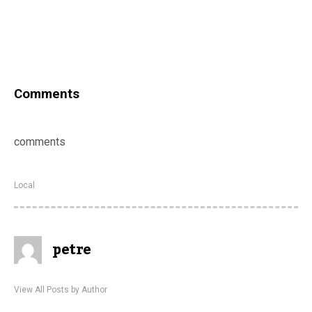
Comments
comments
Local
petre
View All Posts by Author