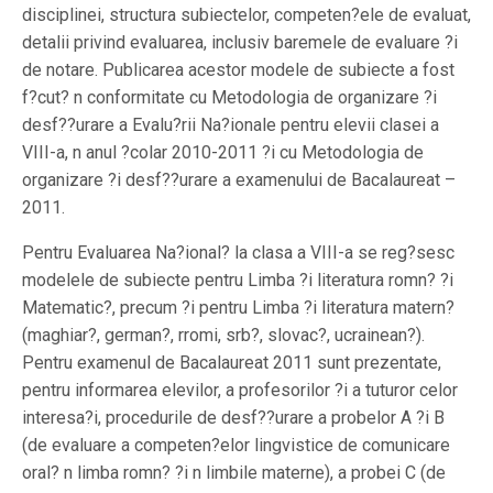
disciplinei, structura subiectelor, competen?ele de evaluat,
detalii privind evaluarea, inclusiv baremele de evaluare ?i
de notare. Publicarea acestor modele de subiecte a fost
f?cut? n conformitate cu Metodologia de organizare ?i
desf??urare a Evalu?rii Na?ionale pentru elevii clasei a
VIII-a, n anul ?colar 2010-2011 ?i cu Metodologia de
organizare ?i desf??urare a examenului de Bacalaureat –
2011.
Pentru Evaluarea Na?ional? la clasa a VIII-a se reg?sesc
modelele de subiecte pentru Limba ?i literatura romn? ?i
Matematic?, precum ?i pentru Limba ?i literatura matern?
(maghiar?, german?, rromi, srb?, slovac?, ucrainean?).
Pentru examenul de Bacalaureat 2011 sunt prezentate,
pentru informarea elevilor, a profesorilor ?i a tuturor celor
interesa?i, procedurile de desf??urare a probelor A ?i B
(de evaluare a competen?elor lingvistice de comunicare
oral? n limba romn? ?i n limbile materne), a probei C (de