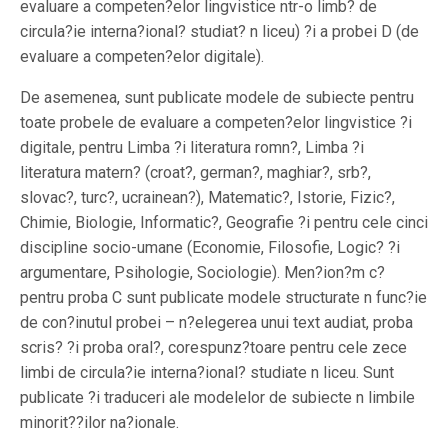
evaluare a competen?elor lingvistice ntr-o limb? de
circula?ie interna?ional? studiat? n liceu) ?i a probei D (de
evaluare a competen?elor digitale).
De asemenea, sunt publicate modele de subiecte pentru
toate probele de evaluare a competen?elor lingvistice ?i
digitale, pentru Limba ?i literatura romn?, Limba ?i
literatura matern? (croat?, german?, maghiar?, srb?,
slovac?, turc?, ucrainean?), Matematic?, Istorie, Fizic?,
Chimie, Biologie, Informatic?, Geografie ?i pentru cele cinci
discipline socio-umane (Economie, Filosofie, Logic? ?i
argumentare, Psihologie, Sociologie). Men?ion?m c?
pentru proba C sunt publicate modele structurate n func?ie
de con?inutul probei – n?elegerea unui text audiat, proba
scris? ?i proba oral?, corespunz?toare pentru cele zece
limbi de circula?ie interna?ional? studiate n liceu. Sunt
publicate ?i traduceri ale modelelor de subiecte n limbile
minorit??ilor na?ionale.