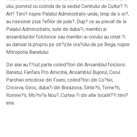
ului, pornind cu colinda de la sediul Centrului de Cultur? ?i
Art? Timi? nspre Palatul Administrativ unde, timp de o or?,
au nsesinat ziua ?efilor de jude?. Dup? ce au plecat de la
Palatul Administrativ, sute de duba?i, membri ai
ansamblurilor folclorice sau membri ai corului au cntat ?i
au dansat la propriu pe str?zile ora?ului de pe Bega, nspre
Mitropolia Banatului.
Din alai au f?cut parte colind?tori din Ansamblul folcloric
Banatul, Fanfara Pro Amicitia, Ansamblul Bujorul, Corul
Parohiei ortodoxe din Foeni, colind?tori din Co?tei,
Criciova, Giroc, duba?i din Breazova, Sinte?ti, Tome?ti,
Romne?ti, Mo?ni?a Nou?, Curtea ?i din alte localit??i timi?
ene.