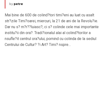
by
petre
Mai bine de 600 de colind?tori timi?eni au luat cu asalt
str?zile Timi?oarei, miercuri, la 21 de ani de la Revolu?ie.
Dar nu s? m?r??luiasc?, ci s? colinde cele mai importante
institu?ii din ora?. Tradi?ionalul alai al colind?torilor a
nsufle?it centrul ora?ului, pornind cu colinda de la sediul
Centrului de Cultur? ?i Art? Timi? nspre…