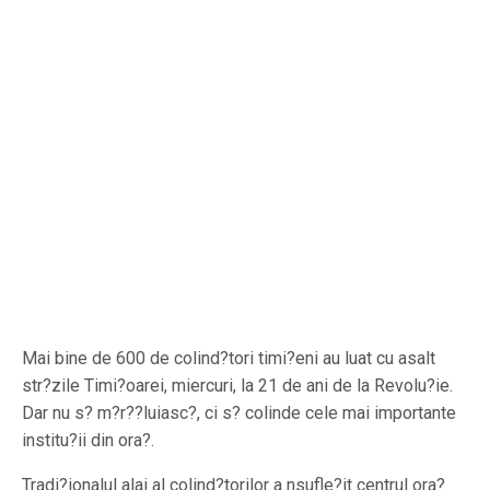
Mai bine de 600 de colind?tori timi?eni au luat cu asalt
str?zile Timi?oarei, miercuri, la 21 de ani de la Revolu?ie.
Dar nu s? m?r??luiasc?, ci s? colinde cele mai importante
institu?ii din ora?.
Tradi?ionalul alai al colind?torilor a nsufle?it centrul ora?