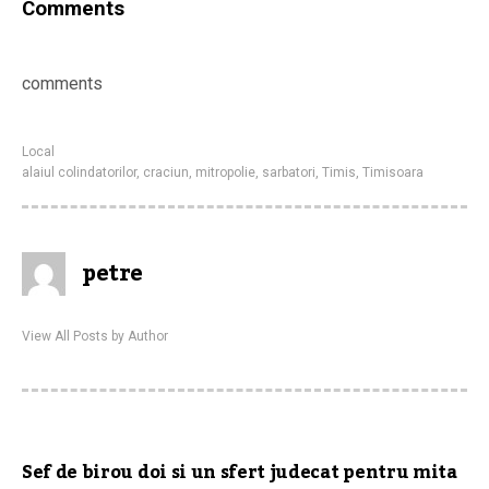
Comments
comments
Local
alaiul colindatorilor
,
craciun
,
mitropolie
,
sarbatori
,
Timis
,
Timisoara
petre
View All Posts by Author
Sef de birou doi si un sfert judecat pentru mita