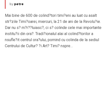
by
petre
Mai bine de 600 de colind?tori timi?eni au luat cu asalt
str?zile Timi?oarei, miercuri, la 21 de ani de la Revolu?ie.
Dar nu s? m?r??luiasc?, ci s? colinde cele mai importante
institu?ii din ora?. Tradi?ionalul alai al colind?torilor a
nsufle?it centrul ora?ului, pornind cu colinda de la sediul
Centrului de Cultur? ?i Art? Timi? nspre…