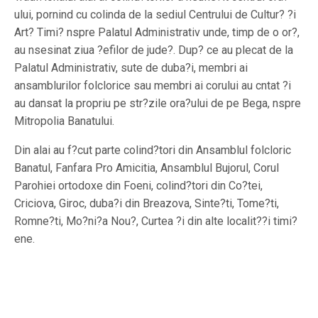
ului, pornind cu colinda de la sediul Centrului de Cultur? ?i
Art? Timi? nspre Palatul Administrativ unde, timp de o or?,
au nsesinat ziua ?efilor de jude?. Dup? ce au plecat de la
Palatul Administrativ, sute de duba?i, membri ai
ansamblurilor folclorice sau membri ai corului au cntat ?i
au dansat la propriu pe str?zile ora?ului de pe Bega, nspre
Mitropolia Banatului.
Din alai au f?cut parte colind?tori din Ansamblul folcloric
Banatul, Fanfara Pro Amicitia, Ansamblul Bujorul, Corul
Parohiei ortodoxe din Foeni, colind?tori din Co?tei,
Criciova, Giroc, duba?i din Breazova, Sinte?ti, Tome?ti,
Romne?ti, Mo?ni?a Nou?, Curtea ?i din alte localit??i timi?
ene.