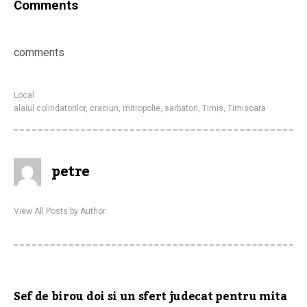
Comments
comments
Local
alaiul colindatorilor
,
craciun
,
mitropolie
,
sarbatori
,
Timis
,
Timisoara
petre
View All Posts by Author
Sef de birou doi si un sfert judecat pentru mita