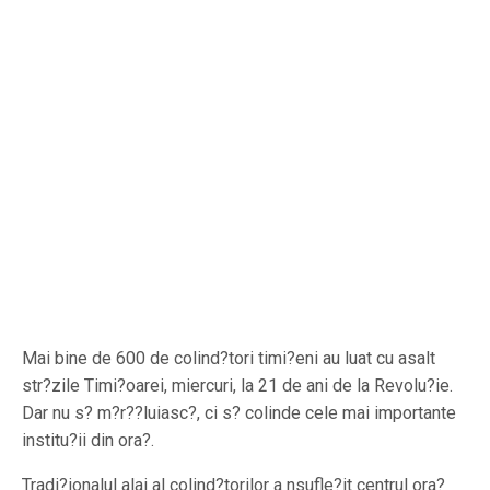
Mai bine de 600 de colind?tori timi?eni au luat cu asalt
str?zile Timi?oarei, miercuri, la 21 de ani de la Revolu?ie.
Dar nu s? m?r??luiasc?, ci s? colinde cele mai importante
institu?ii din ora?.
Tradi?ionalul alai al colind?torilor a nsufle?it centrul ora?