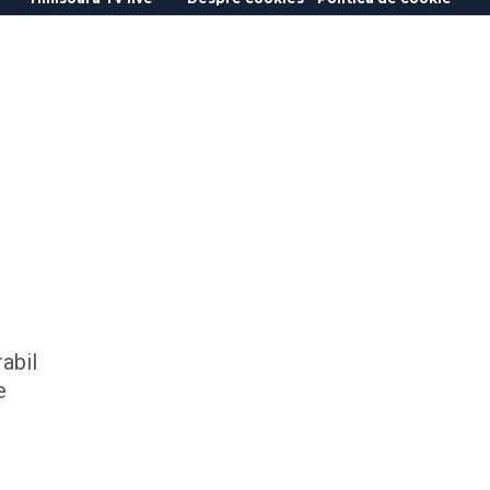
abil
e