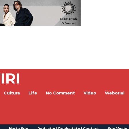
IRI
Cultura
Life
No Comment
Video
Weborial
Harta Site
Redactie | Publicitate | Contact
Site Vechi