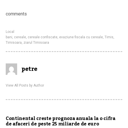
comments
Local
bani
,
cereale
,
cereale confiscate
,
evaziune fiscala cu cereale
,
Timis
,
Timisoara
,
ziarul Timisoara
petre
View All Posts by Author
Continental creste prognoza anuala la o cifra
de afaceri de peste 25 miliarde de euro