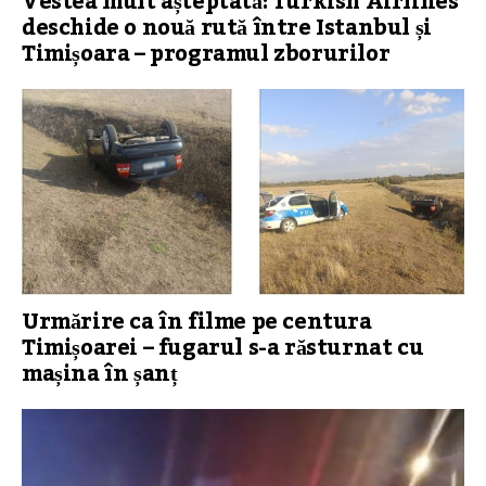
Vestea mult așteptată: Turkish Airlines
deschide o nouă rută între Istanbul și
Timișoara – programul zborurilor
Urmărire ca în filme pe centura
Timișoarei – fugarul s-a răsturnat cu
mașina în șanț