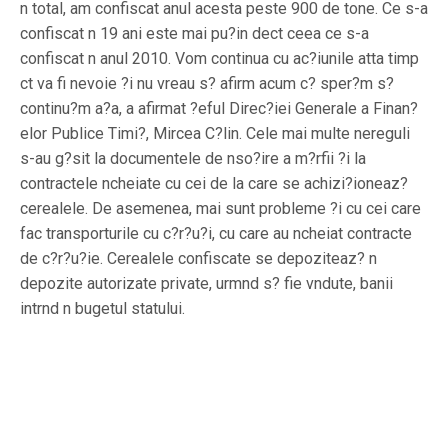
n total, am confiscat anul acesta peste 900 de tone. Ce s-a
confiscat n 19 ani este mai pu?in dect ceea ce s-a
confiscat n anul 2010. Vom continua cu ac?iunile atta timp
ct va fi nevoie ?i nu vreau s? afirm acum c? sper?m s?
continu?m a?a, a afirmat ?eful Direc?iei Generale a Finan?
elor Publice Timi?, Mircea C?lin. Cele mai multe nereguli
s-au g?sit la documentele de nso?ire a m?rfii ?i la
contractele ncheiate cu cei de la care se achizi?ioneaz?
cerealele. De asemenea, mai sunt probleme ?i cu cei care
fac transporturile cu c?r?u?i, cu care au ncheiat contracte
de c?r?u?ie. Cerealele confiscate se depoziteaz? n
depozite autorizate private, urmnd s? fie vndute, banii
intrnd n bugetul statului.