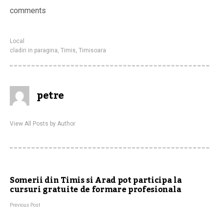
comments
Local
cladiri in paragina
,
Timis
,
Timisoara
petre
View All Posts by Author
Somerii din Timis si Arad pot participa la
cursuri gratuite de formare profesionala
Previous Post