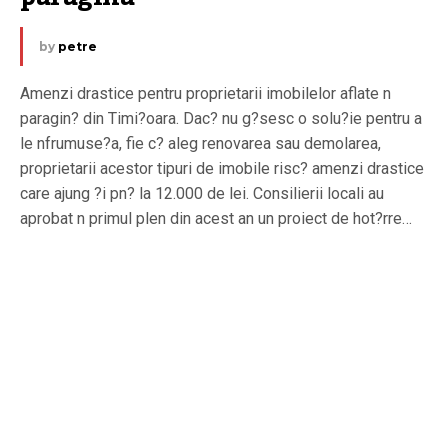
by
petre
Amenzi drastice pentru proprietarii imobilelor aflate n
paragin? din Timi?oara. Dac? nu g?sesc o solu?ie pentru a
le nfrumuse?a, fie c? aleg renovarea sau demolarea,
proprietarii acestor tipuri de imobile risc? amenzi drastice
care ajung ?i pn? la 12.000 de lei. Consilierii locali au
aprobat n primul plen din acest an un proiect de hot?rre…