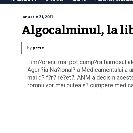
ianuarie 31, 2011
Algocalminul, la lib
by
petre
Timi?orenii mai pot cump?ra faimosul algo
Agen?ia Na?ional? a Medicamentului a an
mai d? f?r? re?et?. ANM a decis n acest
romnii vor mai putea s? cumpere medi