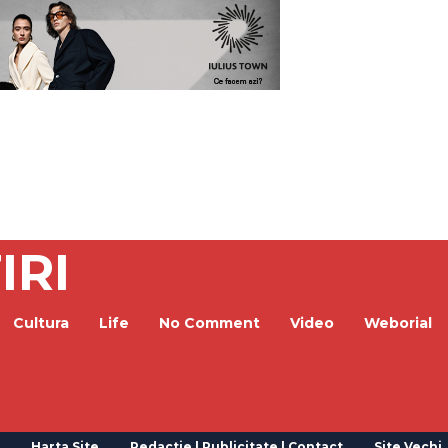
IRI
Cultura
Life
No Comment
Video
Weborial
Harta Site
Redactie | Publicitate | Contact
Site Vechi