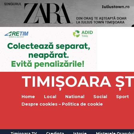
TIMIȘOARA ȘT
Home
Local
National
Social
Sport
Despre cookies – Politica de cookie
Timisoara TV
Credinta
Istorie
Misterele Orasului