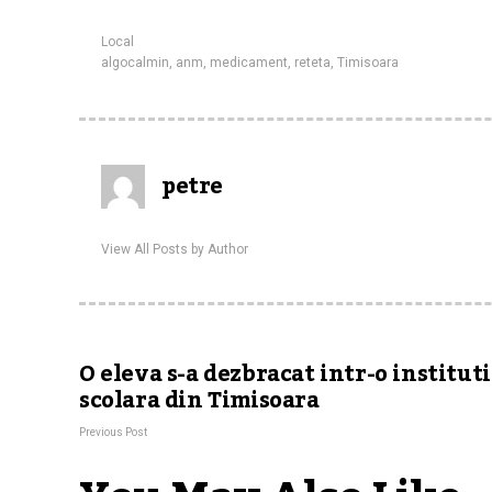
Local
algocalmin
,
anm
,
medicament
,
reteta
,
Timisoara
petre
View All Posts by Author
O eleva s-a dezbracat intr-o institut
scolara din Timisoara
Previous Post