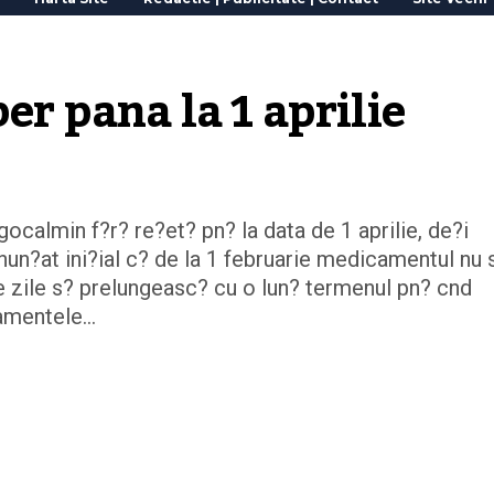
er pana la 1 aprilie
calmin f?r? re?et? pn? la data de 1 aprilie, de?i
un?at ini?ial c? de la 1 februarie medicamentul nu 
e zile s? prelungeasc? cu o lun? termenul pn? cnd
camentele…