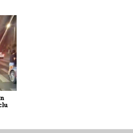
un
clu