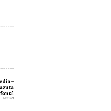
edia –
vazuta
efonul
Next Post