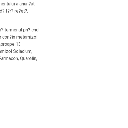
mentului a anun?at
d? f?r? re?et?.
n? termenul pn? cnd
e con?in metamizol
 aproape 13
amizol Solacium,
Farmacon, Quarelin,