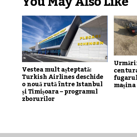
You May Also Like
Urmărir
Vestea mult așteptată:
centura
Turkish Airlines deschide
fugarul
o nouă rută între Istanbul
mașina 
și Timișoara – programul
zborurilor