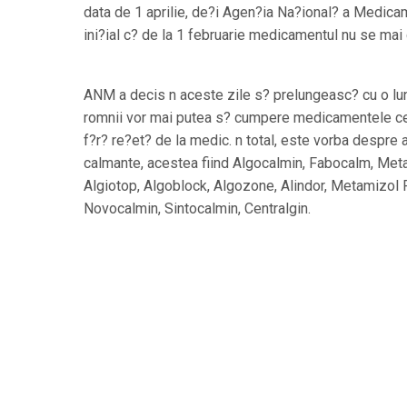
data de 1 aprilie, de?i Agen?ia Na?ional? a Medica
ini?ial c? de la 1 februarie medicamentul nu se mai 
ANM a decis n aceste zile s? prelungeasc? cu o lu
romnii vor mai putea s? cumpere medicamentele c
f?r? re?et? de la medic. n total, este vorba despre
calmante, acestea fiind Algocalmin, Fabocalm, Met
Algiotop, Algoblock, Algozone, Alindor, Metamizol 
Novocalmin, Sintocalmin, Centralgin.