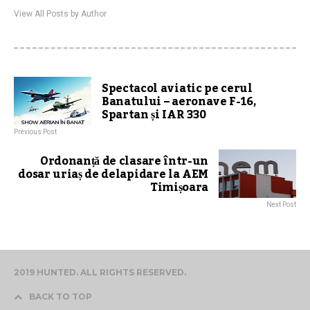
View All Posts by Author
Spectacol aviatic pe cerul
Banatului – aeronave F-16,
Spartan și IAR 330
Previous Post
Ordonanță de clasare într-un
dosar uriaș de delapidare la AEM
Timișoara
Next Post
2019 HUNTED. ALL RIGHTS RESERVED.
BACK TO TOP