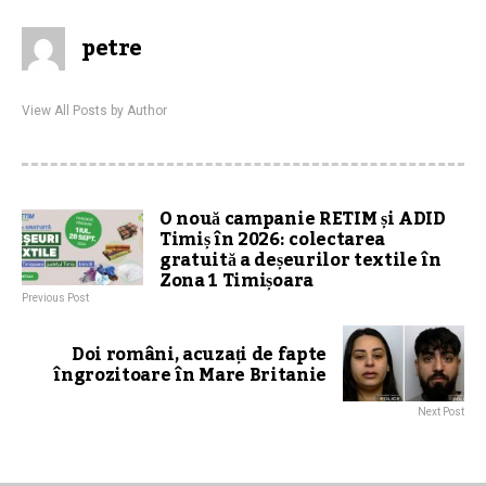
petre
View All Posts by Author
O nouă campanie RETIM și ADID
Timiș în 2026: colectarea
gratuită a deșeurilor textile în
Zona 1 Timișoara
Previous Post
Doi români, acuzați de fapte
îngrozitoare în Mare Britanie
Next Post