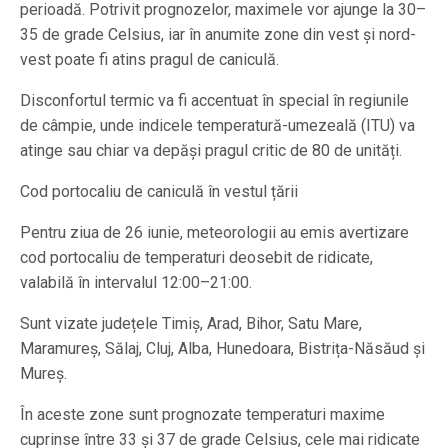
perioadă. Potrivit prognozelor, maximele vor ajunge la 30–
35 de grade Celsius, iar în anumite zone din vest și nord-
vest poate fi atins pragul de caniculă.
Disconfortul termic va fi accentuat în special în regiunile
de câmpie, unde indicele temperatură-umezeală (ITU) va
atinge sau chiar va depăși pragul critic de 80 de unități.
Cod portocaliu de caniculă în vestul țării
Pentru ziua de 26 iunie, meteorologii au emis avertizare
cod portocaliu de temperaturi deosebit de ridicate,
valabilă în intervalul 12:00–21:00.
Sunt vizate județele Timiș, Arad, Bihor, Satu Mare,
Maramureș, Sălaj, Cluj, Alba, Hunedoara, Bistrița-Năsăud și
Mureș.
În aceste zone sunt prognozate temperaturi maxime
cuprinse între 33 și 37 de grade Celsius, cele mai ridicate