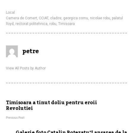
Local
Camera de Comert
,
CCIAT
,
cladire
,
georgica cornu
,
nicolae robu
,
palatul
lloyd
,
rectorat politehnica
,
robu
,
Timisoara
petre
View All Posts by Author
Timisoara a tinut doliu pentru eroii
Revolutiei
Previous Post
Galerie foto Catalin Botezatu*Lansarea de la