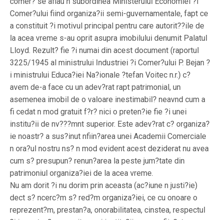
comer? se aflau n subordinea Ministerului Economiei ?i
Comer?ului fiind organiza?ii semi-guvernamentale, fapt ce
a constituit ?i motivul principal pentru care autorit??ile de
la acea vreme s-au oprit asupra imobilului denumit Palatul
Lloyd. Rezult? fie ?i numai din acest document (raportul
3225/1945 al ministrului Industriei ?i Comer?ului P. Bejan ?
i ministrului Educa?iei Na?ionale ?tefan Voitec n.r.) c?
avem de-a face cu un adev?rat rapt patrimonial, un
asemenea imobil de o valoare inestimabil? neavnd cum a
fi cedat n mod gratuit f?r? nici o preten?ie fie ?i unei
institu?ii de nv???mnt superior. Este adev?rat c? organiza?
ie noastr? a sus?inut nfiin?area unei Academii Comerciale
n ora?ul nostru ns? n mod evident acest deziderat nu avea
cum s? presupun? renun?area la peste jum?tate din
patrimoniul organiza?iei de la acea vreme.
Nu am dorit ?i nu dorim prin aceasta (ac?iune n justi?ie)
dect s? ncerc?m s? red?m organiza?iei, ce cu onoare o
reprezent?m, prestan?a, onorabilitatea, cinstea, respectul