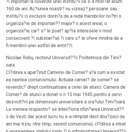
?i importan?a cuvenite unei institu?ii ce s-a nfiin?at acum
160 de ani. Ac?iunea noastr? nu vizeaz? persoane sau
institu?ii ci exclusiv dorin?a de a reda membrilor no?tri o
organiza?ie de importan?? major? n acest areal, o
organiza?ie car? s? le poat? ap?ra interesele n mod
consecvent ?i substan?ial ?i care s? le ofere mndria de a
fi membrii unei astfel de entit??i.
Nicolae Robu, rectorul Universit??ii Politehnica din Timi?
oara
Cl?direa a apar?inut Camerei de Comer? a?a cum a existat
ea naintea comunismului. Actuala camer? de comer? se
revendic? drept continuatoare a celei de atunci. Camera de
Comer? de atunci a donat-o n 15 mai 1945 pentru a servi
dezvolt?rii pe dimensiuni universitare a ora?ului Timi?oara.
La vremea respectiv? se inten?iona nfiin?area Universit??
ii de Vest, dar acest lucru nu s-a ntmplat dect dou?zeci de
ani mai trziu. ntre timp, venind comunismul, cl?direa a intrat
n proprietatea statului romn ?i n administrarea Universit??ii