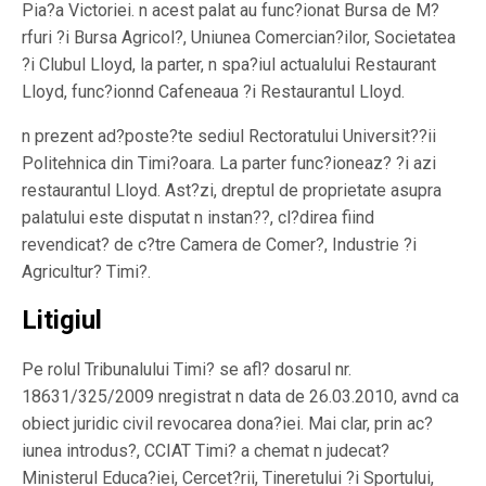
Pia?a Victoriei. n acest palat au func?ionat Bursa de M?
rfuri ?i Bursa Agricol?, Uniunea Comercian?ilor, Societatea
?i Clubul Lloyd, la parter, n spa?iul actualului Restaurant
Lloyd, func?ionnd Cafeneaua ?i Restaurantul Lloyd.
n prezent ad?poste?te sediul Rectoratului Universit??ii
Politehnica din Timi?oara. La parter func?ioneaz? ?i azi
restaurantul Lloyd. Ast?zi, dreptul de proprietate asupra
palatului este disputat n instan??, cl?direa fiind
revendicat? de c?tre Camera de Comer?, Industrie ?i
Agricultur? Timi?.
Litigiul
Pe rolul Tribunalului Timi? se afl? dosarul nr.
18631/325/2009 nregistrat n data de 26.03.2010, avnd ca
obiect juridic civil revocarea dona?iei. Mai clar, prin ac?
iunea introdus?, CCIAT Timi? a chemat n judecat?
Ministerul Educa?iei, Cercet?rii, Tineretului ?i Sportului,