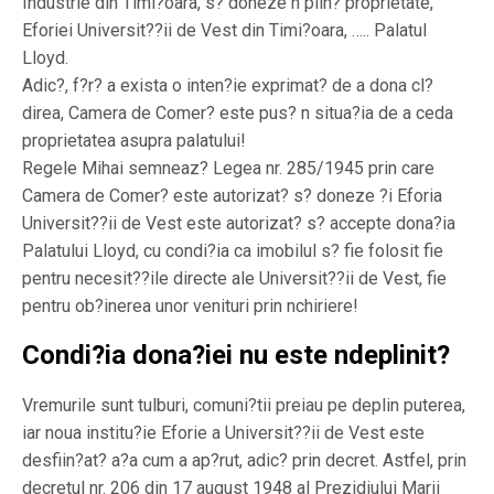
Industrie din Timi?oara, s? doneze n plin? proprietate,
Eforiei Universit??ii de Vest din Timi?oara, ….. Palatul
Lloyd.
Adic?, f?r? a exista o inten?ie exprimat? de a dona cl?
direa, Camera de Comer? este pus? n situa?ia de a ceda
proprietatea asupra palatului!
Regele Mihai semneaz? Legea nr. 285/1945 prin care
Camera de Comer? este autorizat? s? doneze ?i Eforia
Universit??ii de Vest este autorizat? s? accepte dona?ia
Palatului Lloyd, cu condi?ia ca imobilul s? fie folosit fie
pentru necesit??ile directe ale Universit??ii de Vest, fie
pentru ob?inerea unor venituri prin nchiriere!
Condi?ia dona?iei nu este ndeplinit?
Vremurile sunt tulburi, comuni?tii preiau pe deplin puterea,
iar noua institu?ie Eforie a Universit??ii de Vest este
desfiin?at? a?a cum a ap?rut, adic? prin decret. Astfel, prin
decretul nr. 206 din 17 august 1948 al Prezidiului Marii