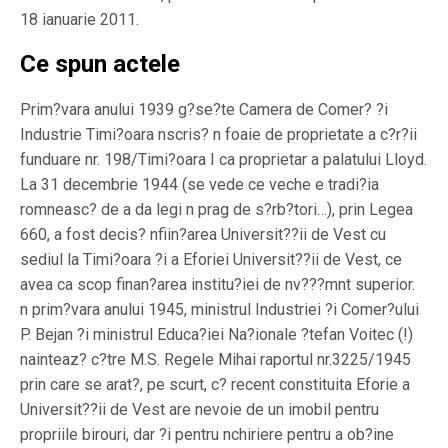
18 ianuarie 2011.
Ce spun actele
Prim?vara anului 1939 g?se?te Camera de Comer? ?i
Industrie Timi?oara nscris? n foaie de proprietate a c?r?ii
funduare nr. 198/Timi?oara I ca proprietar a palatului Lloyd.
La 31 decembrie 1944 (se vede ce veche e tradi?ia
romneasc? de a da legi n prag de s?rb?tori…), prin Legea
660, a fost decis? nfiin?area Universit??ii de Vest cu
sediul la Timi?oara ?i a Eforiei Universit??ii de Vest, ce
avea ca scop finan?area institu?iei de nv???mnt superior.
n prim?vara anului 1945, ministrul Industriei ?i Comer?ului
P. Bejan ?i ministrul Educa?iei Na?ionale ?tefan Voitec (!)
nainteaz? c?tre M.S. Regele Mihai raportul nr.3225/1945
prin care se arat?, pe scurt, c? recent constituita Eforie a
Universit??ii de Vest are nevoie de un imobil pentru
propriile birouri, dar ?i pentru nchiriere pentru a ob?ine