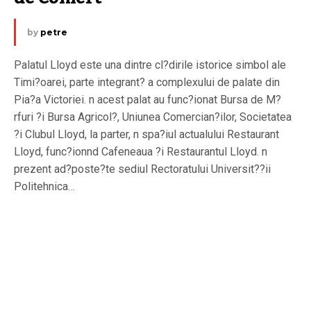
by
petre
Palatul Lloyd este una dintre cl?dirile istorice simbol ale
Timi?oarei, parte integrant? a complexului de palate din
Pia?a Victoriei. n acest palat au func?ionat Bursa de M?
rfuri ?i Bursa Agricol?, Uniunea Comercian?ilor, Societatea
?i Clubul Lloyd, la parter, n spa?iul actualului Restaurant
Lloyd, func?ionnd Cafeneaua ?i Restaurantul Lloyd. n
prezent ad?poste?te sediul Rectoratului Universit??ii
Politehnica…