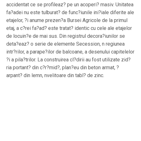
accidentat ce se profileaz? pe un acoperi? masiv. Unitatea
fa?adei nu este tulburat? de func?iunile ini?iale diferite ale
etajelor, ?i anume prezen?a Bursei Agricole de la primul
etaj, a c?rei fa?ad? este tratat? identic cu cele ale etajelor
de locuin?e de mai sus. Din registrul decora?iunilor se
deta?eaz? o serie de elemente Secession, n regiunea
intr?rilor, a parape?ilor de balcoane, a desenului capitelelor
?i a pila?trilor. La construirea cl?dirii au fost utilizate zid?
ria portant? din c?r?mid?, plan?eu din beton armat, ?
arpant? din lemn, nvelitoare din tabl? de zinc.