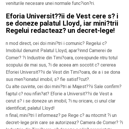
veniturile necesare unei normale func?ion?ri.
Eforia Universit??ii de Vest cere s? i
se doneze palatul Lloyd, iar mini?trii
Regelui redacteaz? un decret-lege!
n mod direct, cei doi mini?tri i comunic? Regelui c?
Imobilul denumit Palatul Lloyd, apar?innd Camerei de
Comer? ?i Industrie din Timi?oara, corespunde ntru totul
scopului de mai sus, ?i de aceea am socotit c? cererea
Eforiei Universit??ii de Vest din Timi?oara, de a i se dona
sus men?ionatul imobil, s? fie satisf?cut?.
Cu alte cuvinte, cei doi mini?tri ai Majest??ii Sale confirm?
faptul c? nou nfiin?at? Eforie a Universit??ii de Vest a
cerut s? i se doneze un imobil, ?i nu oricare, ci unul clar
identificat, palatul Lloyd!
n final, mini?tri l informeaz? pe Rege c? au ntocmit ?i un
decret-lege prin care se autorizeaz? Camera de Comer? ?i