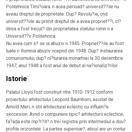
Politehnica Timi?oara. n acea perioad? universit??ile nu
aveau dreptul de proprietate. Dup? Revolu?ie, cnd
universit??iile au primit dreptul de a avea propriet??i, cl?
direa a fost trecut? din proprietatea statului romn n a
Universit??ii Politehnica.
Nu avea cum s? se ia abuziv n 1945. Propriet??ile au fost
luate n Romnia abuziv ncepnd din 1948. Dup? instaurarea
comunismului, dup? nl?turarea monarhiei la 30 decembrie
1947, anul 1948 a fost anul de debut al na?ionaliz?rilor.
Istorie
Palatul Lloyd fost construit ntre 1910-1912 conform
proiectului arhitectului Leopold Baumhorn, asistat de
Arnold Meri, n stil arhitectural eclectic cu influen?e
seccesion. Avnd o compunere tipic? arhitecturii eclectice,
fa?ada este mp?r?it? n trei registre prin intermediul a dou?
profile orizontale. La partea superioar?, aticul are un contur