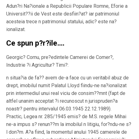
Adun?ri Na?ionale a Republicii Populare Romne, Eforie a
Universit??ii de Vest este desfiin?at? iar patrimoniul
acesteia trece n patrimoniul statului, adic? este na?
ionalizat.
Ce spun p?r?ile….
Georgic? Cornu, pre?edintele Camerei de Comer?,
Industrie ?i Agricultur? Timi?:
n situa?ia de fa?? avem de-a face cu un veritabil abuz de
drept, imobilul numit Palatul Lloyd fiindu-ne na?ionalizat
prin intermediul unui real viciu de consim??mnt (fapt de
altfel unanim acceptat ?i recunoscut n jurispruden?a
noastr? pentru intervalul 06.03.1945 22.12.1989).
Practic, Legea nr. 285/1945 emis? de M.S. regele Mihai
ne-a impus s? renun??m la imobilul n litigiu, for?ndu-ne s?
l don?m. A?a fiind, la momentul anului 1945 camerele de