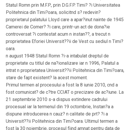
Statul Romn prin M.F.P., prin D.G.F.P. Timi? ?i Universitatea
Politehnica din Timi?oara, solicitnd s? redevin?
proprietarul palatului Lloyd care a apar?inut nainte de 1945
Camerei de Comer? ?i care, printr-un act de dona?ie
controversat ?i contestat acum n instan??, a trecut n
proprietatea Eforiei Universit??ii de Vest cu sediul n Timi?
oara.
n august 1948 Statul Romn ?i-a intabulat dreptul de
proprietate cu titlul de na?ionalizare iar n 1996, Palatul a
intrat n proprietatea Universit??ii Politehnica din Timi?oara,
stare de fapt existent? la acest moment.
Primul termen al procesului a fost la 8 iunie 2010, cnd a
fost comunicat? de c?tre CCIAT o precizare de ac?iune. La
21 septembrie 2010 s-a dispus extindere cadrului
procesual iar la termenul din 19 octombrie, Instan?a a
dispune introducerea n cauz? n calitate de prt? ?i a
Universit??ii Politehnica din Timi?oara. Ultimul termen a
fost la 30 noiembrie, procesul fiind amnat pentru data de