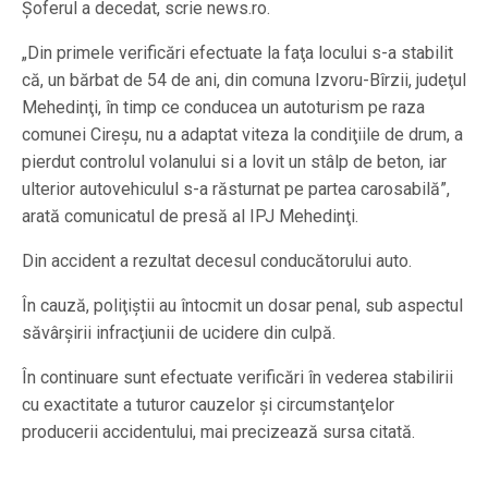
Şoferul a decedat, scrie news.ro.
„Din primele verificări efectuate la faţa locului s-a stabilit
că, un bărbat de 54 de ani, din comuna Izvoru-Bîrzii, judeţul
Mehedinţi, în timp ce conducea un autoturism pe raza
comunei Cireşu, nu a adaptat viteza la condiţiile de drum, a
pierdut controlul volanului si a lovit un stâlp de beton, iar
ulterior autovehiculul s-a răsturnat pe partea carosabilă”,
arată comunicatul de presă al IPJ Mehedinţi.
Din accident a rezultat decesul conducătorului auto.
În cauză, poliţiştii au întocmit un dosar penal, sub aspectul
săvârşirii infracţiunii de ucidere din culpă.
În continuare sunt efectuate verificări în vederea stabilirii
cu exactitate a tuturor cauzelor şi circumstanţelor
producerii accidentului, mai precizează sursa citată.