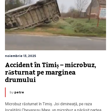
noiembrie 13, 2025
Accident în Timiș – microbuz, 
răsturnat pe marginea 
drumului
by
petre
Microbuz răsturnat în Timiș. Joi dimineață, pe raza
localității Cheveresu Mare, un microbuz a părăsit partea