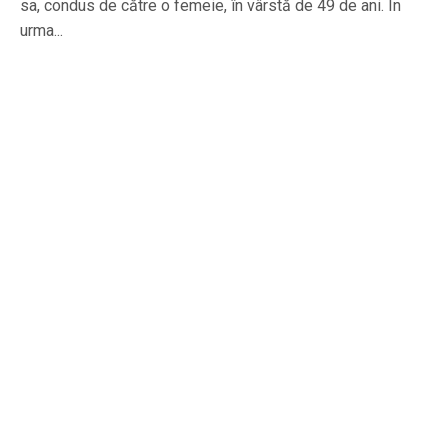
sa, condus de către o femeie, în vârstă de 49 de ani. În
urma...