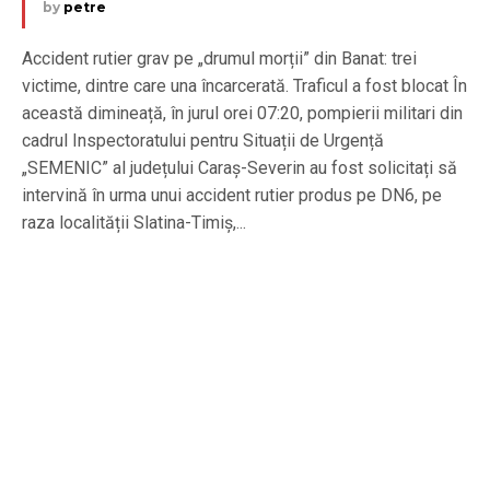
by
petre
Accident rutier grav pe „drumul morții” din Banat: trei
victime, dintre care una încarcerată. Traficul a fost blocat În
această dimineață, în jurul orei 07:20, pompierii militari din
cadrul Inspectoratului pentru Situații de Urgență
„SEMENIC” al județului Caraș-Severin au fost solicitați să
intervină în urma unui accident rutier produs pe DN6, pe
raza localității Slatina-Timiș,...