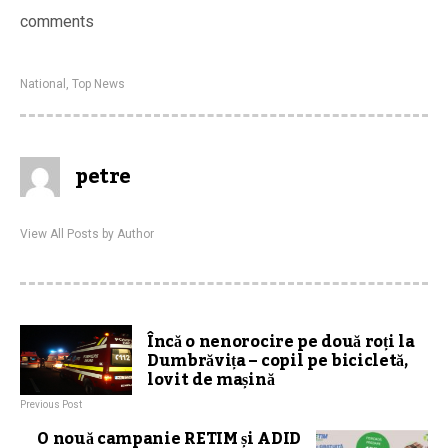
comments
National
,
Top News
petre
View All Posts by Author
Încă o nenorocire pe două roți la
Dumbrăvița – copil pe bicicletă,
lovit de mașină
Previous Post
O nouă campanie RETIM și ADID