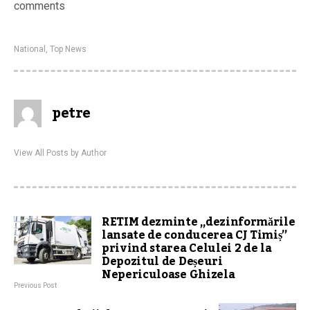
comments
National
,
Top News
petre
View All Posts by Author
RETIM dezminte „dezinformările
lansate de conducerea CJ Timiș”
privind starea Celulei 2 de la
Depozitul de Deșeuri
Nepericuloase Ghizela
Previous Post