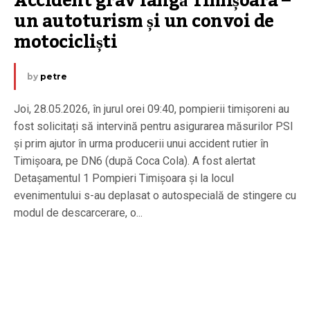
Accident grav lângă Timișoara – 
un autoturism și un convoi de 
motocicliști
by
petre
Joi, 28.05.2026, în jurul orei 09:40, pompierii timișoreni au
fost solicitați să intervină pentru asigurarea măsurilor PSI
și prim ajutor în urma producerii unui accident rutier în
Timișoara, pe DN6 (după Coca Cola). A fost alertat
Detașamentul 1 Pompieri Timișoara și la locul
evenimentului s-au deplasat o autospecială de stingere cu
modul de descarcerare, o...