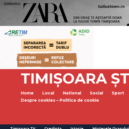
TIMIȘOARA ȘT
Home
Local
National
Social
Sport
Despre cookies – Politica de cookie
Timisoara TV
Credinta
Istorie
Misterele Orasului