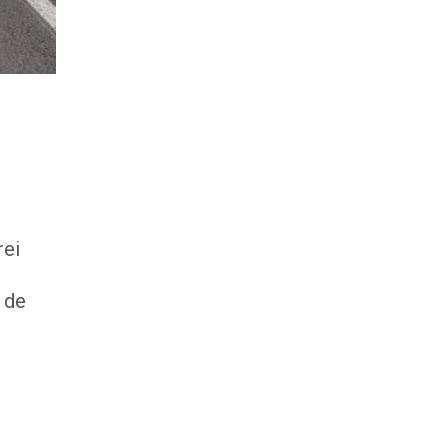
rei
 de