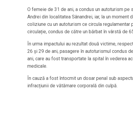
O femeie de 31 de ani, a condus un autoturism pe s
Andrei din localitatea Sânandrei, iar, la un moment dat,
coliziune cu un autoturism ce circula regulamentar
circulație, condus de către un bărbat în vârstă de 65
În urma impactului au rezultat două victime, respec
26 și 29 de ani, pasagere în autoturismul condus d
ani, care au fost transportate la spital în vederea aco
medicale.
În cauză a fost întocmit un dosar penal sub aspectu
infracțiunii de vătămare corporală din culpă.