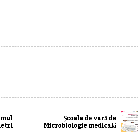
fumul
Școala de vară de
metri
Microbiologie medicală