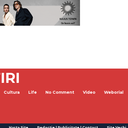
IRI
Cultura
Life
No Comment
Video
Weborial
Harta Site
Redactie | Publicitate | Contact
Site Vechi