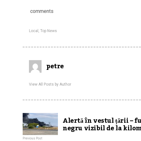
comments
Local
,
Top News
petre
View All Posts by Author
Alertă în vestul țării – 
negru vizibil de la kilo
Previous Post