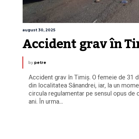
august 30, 2025
Accident grav în Ti
by
petre
Accident grav în Timiș. O femeie de 31 d
din localitatea Sânandrei, iar, la un momen
circula regulamentar pe sensul opus de c
ani. În urma...