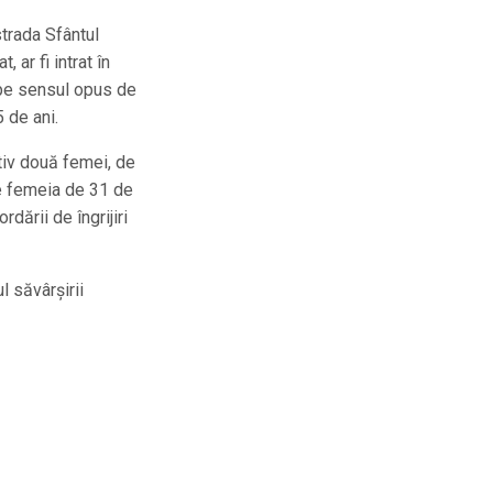
trada Sfântul
 ar fi intrat în
 pe sensul opus de
 de ani.
tiv două femei, de
e femeia de 31 de
rdării de îngrijiri
l săvârșirii