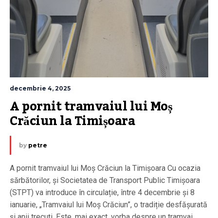
decembrie 4, 2025
A pornit tramvaiul lui Moș 
Crăciun la Timișoara
by
petre
A pornit tramvaiul lui Moș Crăciun la Timișoara Cu ocazia
sărbătorilor, și Societatea de Transport Public Timișoara
(STPT) va introduce în circulație, între 4 decembrie și 8
ianuarie, „Tramvaiul lui Moș Crăciun”, o tradiție desfășurată
și anii trecuți. Este, mai exact, vorba despre un tramvai