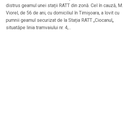
distrus geamul unei stații RATT din zonă. Cel în cauză, M.
Viorel, de 56 de ani, cu domiciliul în Timișoara, a lovit cu
pumnii geamul securizat de la Stația RATT „Ciocanul„
situatăpe linia tramvaiului nr. 4,...