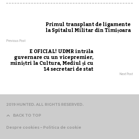
Primul transplant de ligamente
la Spitalul Militar din Timișoara
Previous Post
E OFICIAL! UDMR intrăla
guvernare cu un vicepremier,
miniștri la Cultura, Mediul și cu
14 secretari de stat
Next Post
2019 HUNTED. ALL RIGHTS RESERVED.
BACK TO TOP
Despre cookies – Politica de cookie