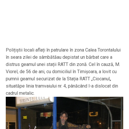
Polițiștii locali aflați în patrulare în zona Calea Torontalului
în seara zilei de sâmbătăau depistat un bărbat care a
distrus geamul unei stații RATT din zonă. Cel în cauză, M.
Viorel, de 56 de ani, cu domiciliul în Timișoara, a lovit cu
pumnii geamul securizat de la Stația RATT „Ciocanul„
situatăpe linia tramvaiului nr. 4, pânăcând l-a dislocat din
cadrul metalic.