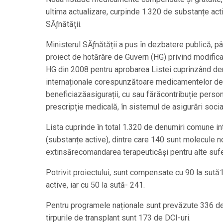
ultima actualizare, curpinde 1.320 de substanțe activ
SĂƒnătății.
Ministerul SĂƒnătății a pus în dezbatere publică, pâ
proiect de hotărâre de Guvern (HG) privind modific
HG din 2008 pentru aprobarea Listei cuprinzând d
internaționale corespunzătoare medicamentelor de
beneficiazăasigurații, cu sau fărăcontribuție pers
prescripție medicală, în sistemul de asigurări soci
Lista cuprinde în total 1.320 de denumiri comune in
(substanțe active), dintre care 140 sunt molecule no
extinsărecomandarea terapeuticăși pentru alte sufe
Potrivit proiectului, sunt compensate cu 90 la sut
active, iar cu 50 la sută- 241.
Pentru programele naționale sunt prevăzute 336 de D
tirpurile de transplant sunt 173 de DCI-uri.