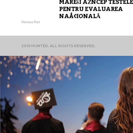
MARÈšI ÃŽNCEP TESTEL
PENTRU EVALUAREA
NAÅ¢IONALĂ
Previous Post
2019 HUNTED. ALL RIGHTS RESERVED.