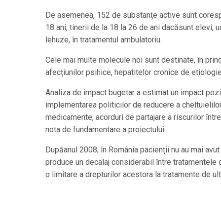
De asemenea, 152 de substanțe active sunt coresp
18 ani, tinerii de la 18 la 26 de ani dacăsunt elevi,
lehuze, în tratamentul ambulatoriu.
Cele mai multe molecule noi sunt destinate, în princip
afecțiunilor psihice, hepatitelor cronice de etiologie
Analiza de impact bugetar a estimat un impact pozit
implementarea politicilor de reducere a cheltuielilo
medicamente, acorduri de partajare a riscurilor între 
nota de fundamentare a proiectului.
Dupăanul 2008, în România pacienții nu au mai avut 
produce un decalaj considerabil între tratamentele di
o limitare a drepturilor acestora la tratamente de u