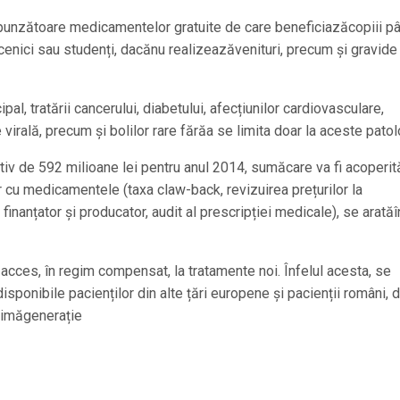
unzătoare medicamentelor gratuite de care beneficiazăcopiii p
 ucenici sau studenți, dacănu realizeazăvenituri, precum și gravide 
al, tratării cancerului, diabetului, afecțiunilor cardiovasculare,
 virală, precum și bolilor rare fărăa se limita doar la aceste patolo
iv de 592 milioane lei pentru anul 2014, sumăcare va fi acoperit
r cu medicamentele (taxa claw-back, revizuirea prețurilor la
finanțator și producator, audit al prescripției medicale), se aratăî
acces, în regim compensat, la tratamente noi. Înfelul acesta, se
sponibile pacienților din alte țări europene și pacienții români, d
ltimăgenerație