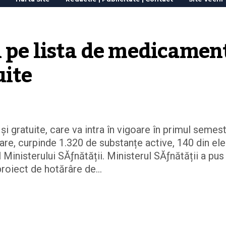
 pe lista de medicament
uite
gratuite, care va intra în vigoare în primul semes
zare, curpinde 1.320 de substanțe active, 140 din ele
l Ministerului SĂƒnătății. Ministerul SĂƒnătății a pus 
roiect de hotărâre de...