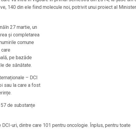
e, 140 din ele fiind molecule noi, potrivit unui proiect al Minister
năîn 27 martie, un
area și completarea
enumirile comune
 care
onală, pe bazăde
ale de sănătate.
ternaționale – DCI
i sau la care a fost
rințe.
ă157 de substanțe
CI-uri, dintre care 101 pentru oncologie. Înplus, pentru toate