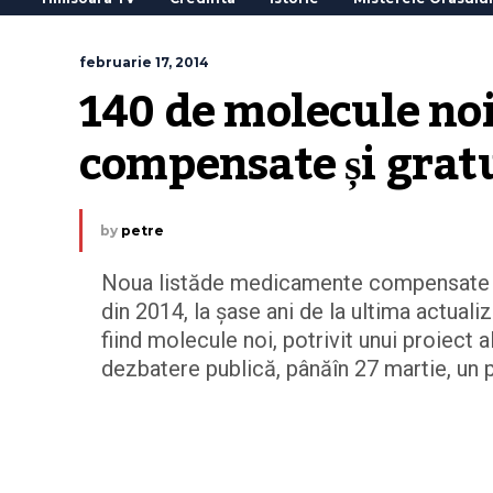
februarie 17, 2014
140 de molecule noi
compensate și grat
by
petre
Noua listăde medicamente compensate și 
din 2014, la șase ani de la ultima actuali
fiind molecule noi, potrivit unui proiect a
dezbatere publică, pânăîn 27 martie, un p