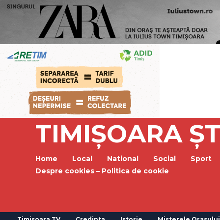
TIMIȘOARA ȘT
Home
Local
National
Social
Sport
Despre cookies – Politica de cookie
Timisoara TV
Credinta
Istorie
Misterele Orasului