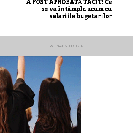
E
A FOST APROBATĂ TACIT! Ce
se va întâmpla acum cu
salariile bugetarilor
BACK TO TOP