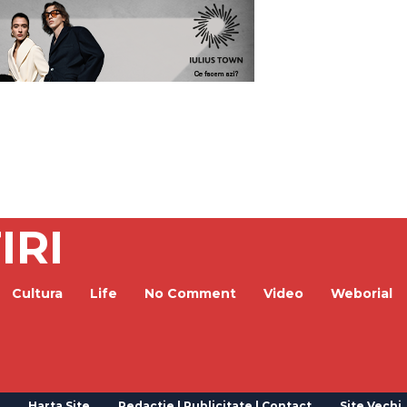
IRI
Cultura
Life
No Comment
Video
Weborial
Harta Site
Redactie | Publicitate | Contact
Site Vechi