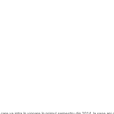
re va intra în vigoare în primul semestru din 2014, la șase ani 