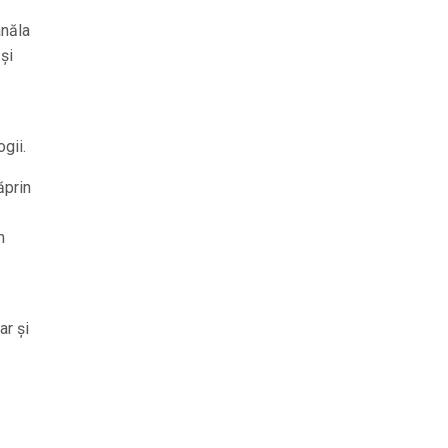
ânăla
și
gii.
ăprin
n
ar și