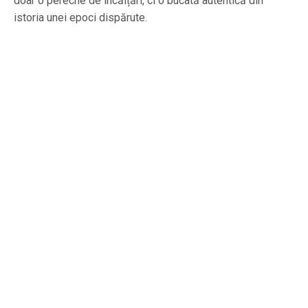
doar o pereche de încălțări, ci o bucată autentică din
istoria unei epoci dispărute.