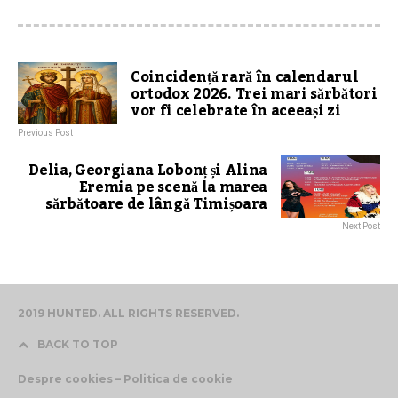
Coincidență rară în calendarul
ortodox 2026. Trei mari sărbători
vor fi celebrate în aceeași zi
Previous Post
Delia, Georgiana Lobonț și Alina
Eremia pe scenă la marea
sărbătoare de lângă Timișoara
Next Post
2019 HUNTED. ALL RIGHTS RESERVED.
BACK TO TOP
Despre cookies – Politica de cookie