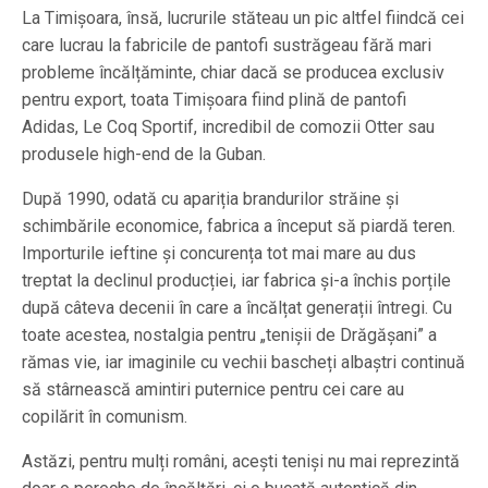
La Timișoara, însă, lucrurile stăteau un pic altfel fiindcă cei
care lucrau la fabricile de pantofi sustrăgeau fără mari
probleme încălțăminte, chiar dacă se producea exclusiv
pentru export, toata Timișoara fiind plină de pantofi
Adidas, Le Coq Sportif, incredibil de comozii Otter sau
produsele high-end de la Guban.
După 1990, odată cu apariția brandurilor străine și
schimbările economice, fabrica a început să piardă teren.
Importurile ieftine și concurența tot mai mare au dus
treptat la declinul producției, iar fabrica și-a închis porțile
după câteva decenii în care a încălțat generații întregi. Cu
toate acestea, nostalgia pentru „tenișii de Drăgășani” a
rămas vie, iar imaginile cu vechii bascheți albaștri continuă
să stârnească amintiri puternice pentru cei care au
copilărit în comunism.
Astăzi, pentru mulți români, acești teniși nu mai reprezintă