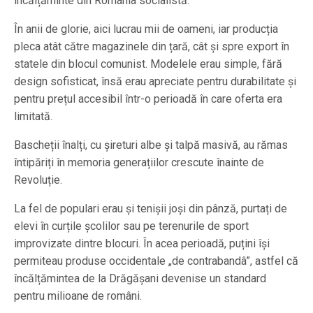
încălțăminte din România socialistă.
În anii de glorie, aici lucrau mii de oameni, iar producția
pleca atât către magazinele din țară, cât și spre export în
statele din blocul comunist. Modelele erau simple, fără
design sofisticat, însă erau apreciate pentru durabilitate și
pentru prețul accesibil într-o perioadă în care oferta era
limitată.
Bascheții înalți, cu șireturi albe și talpă masivă, au rămas
întipăriți în memoria generațiilor crescute înainte de
Revoluție.
La fel de populari erau și tenișii joși din pânză, purtați de
elevi în curțile școlilor sau pe terenurile de sport
improvizate dintre blocuri. În acea perioadă, puțini își
permiteau produse occidentale „de contrabandâ”, astfel că
încălțămintea de la Drăgășani devenise un standard
pentru milioane de români.