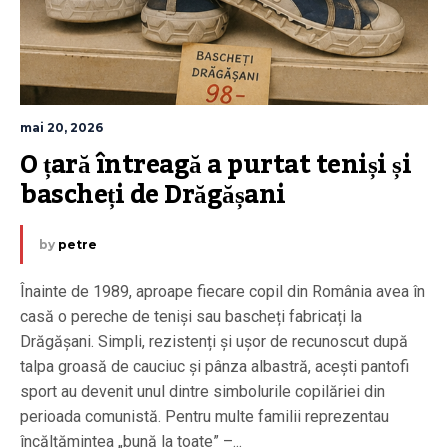
mai 20, 2026
O țară întreagă a purtat teniși și 
bascheți de Drăgășani
by
petre
Înainte de 1989, aproape fiecare copil din România avea în
casă o pereche de teniși sau bascheți fabricați la
Drăgășani. Simpli, rezistenți și ușor de recunoscut după
talpa groasă de cauciuc și pânza albastră, acești pantofi
sport au devenit unul dintre simbolurile copilăriei din
perioada comunistă. Pentru multe familii reprezentau
încălțămintea „bună la toate” –...